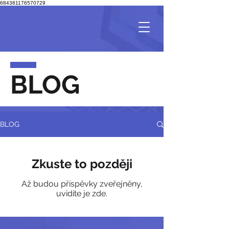
684381176570729
BLOG
BLOG
Zkuste to později
Až budou příspěvky zveřejněny,
uvidíte je zde.